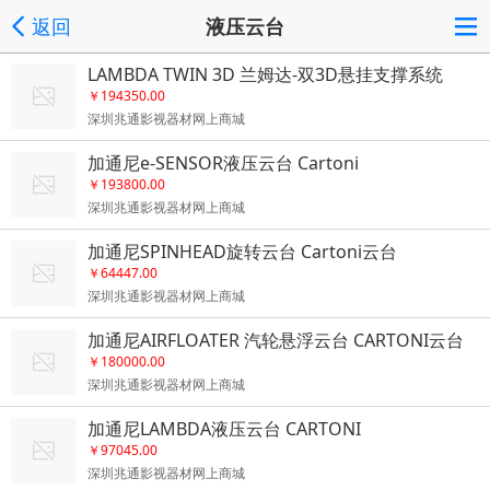
返回
液压云台
LAMBDA TWIN 3D 兰姆达-双3D悬挂支撑系统
￥194350.00
深圳兆通影视器材网上商城
加通尼e-SENSOR液压云台 Cartoni
￥193800.00
深圳兆通影视器材网上商城
加通尼SPINHEAD旋转云台 Cartoni云台
￥64447.00
深圳兆通影视器材网上商城
加通尼AIRFLOATER 汽轮悬浮云台 CARTONI云台
￥180000.00
深圳兆通影视器材网上商城
加通尼LAMBDA液压云台 CARTONI
￥97045.00
深圳兆通影视器材网上商城